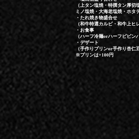
（上タン塩焼・特撰タン厚切
ミノ塩焼・大海老塩焼・ホタ
・たれ焼き物盛合せ
（和牛特選カルビ・和牛上ヒ
・お食事
（ハーフ冷麺orハーフビビン
​・デザート
（手作りプリンor手作り杏仁
​※プリンは+100円