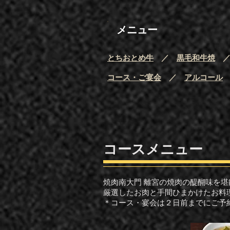
​メニュー
​とちおとめ牛
／
黒毛和牛焼
コース・ご宴会
／
アルコール
​コースメニュー
焼肉南大門 離宮の焼肉の醍醐味を
​厳選したお肉と手間ひまかけたお
​＊コース・宴会は２日前までにご予