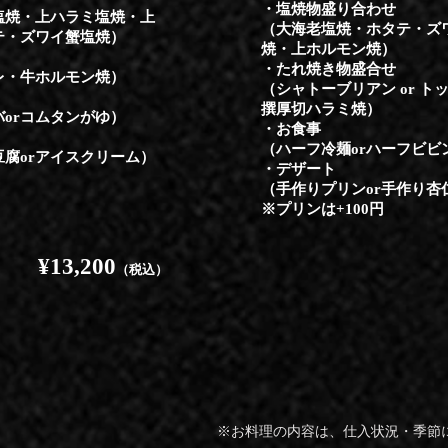
・塩焼物盛り合わせ
塩焼・上ハラミ塩焼・上
（大海老塩焼・ホタテ・ズ
テ・ズワイ蟹塩焼）
焼・上ホルモン焼）
・たれ焼き物盛合せ
レ・牛ホルモン焼）
（シャトーブリアン or 
撰厚切ハラミ焼）
バorコムタンがゆ）
・お食事
（ハーフ冷麺orハーフビビン
豆腐orアイスクリーム）
​・デザート
（手作りプリンor手作り杏
​※プリンは+100円
¥13,200
（税込）
※お料理の内容は、仕入状況・季節