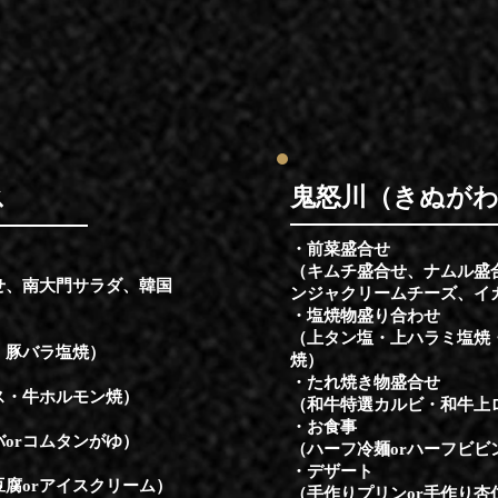
​鬼怒川（きぬが
ス
・前菜盛合せ
（キムチ盛合せ、ナムル盛
せ、南大門サラダ、韓国
ンジャクリームチーズ、イ
・塩焼物盛り合わせ
（上タン塩・上ハラミ塩焼
・豚バラ塩焼）
焼）
・たれ焼き物盛合せ
ス・牛ホルモン焼）
（和牛特選カルビ・和牛上
・お食事
バorコムタンがゆ）
（ハーフ冷麺orハーフビビ
​・デザート
豆腐orアイスクリーム）
（手作りプリンor手作り杏