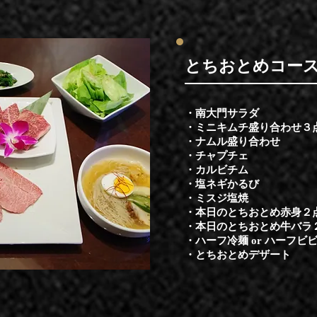
​とちおとめコー
・南大門サラダ
・ミニキムチ盛り合わせ３
・ナムル盛り合わせ
・チャプチェ
・カルビチム
・塩ネギかるび
・ミスジ塩焼
・本日のとちおとめ赤身２
​・本日のとちおとめ牛バラ
・ハーフ冷麺 or ハーフビビ
​・とちおとめデザート