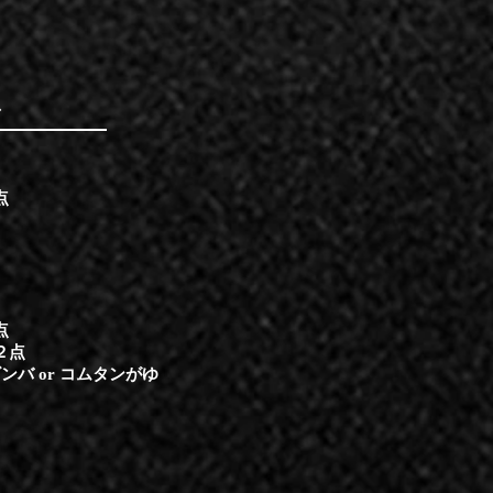
ス
点
点
２点
ンバ or コムタンがゆ