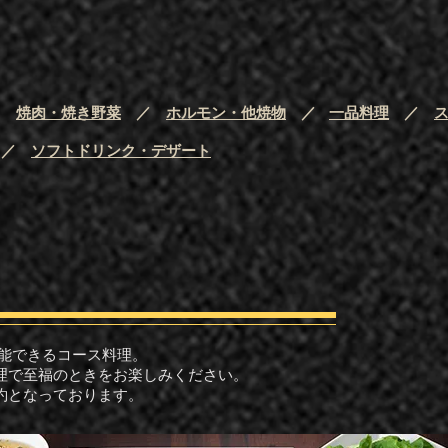
／
焼肉・焼き野菜
／
ホルモン・他焼物
／
一品料理
／
／
ソフトドリンク・デザート
堪能できるコース料理。
料理で至福のときをお楽しみください。
約となっております。