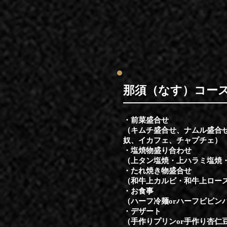
​那須（なす）コー
・前菜盛合せ
（キムチ盛合せ、ナムル盛合
奴、イカフェ、チャプチェ）
・塩焼物盛り合わせ
（上タン塩焼・上ハラミ塩焼
・たれ焼き物盛合せ
（和牛上カルビ・和牛上ロー
・お食事
（ハーフ冷麺orハーフビビン
​・デザート
（手作りプリンor手作り杏仁