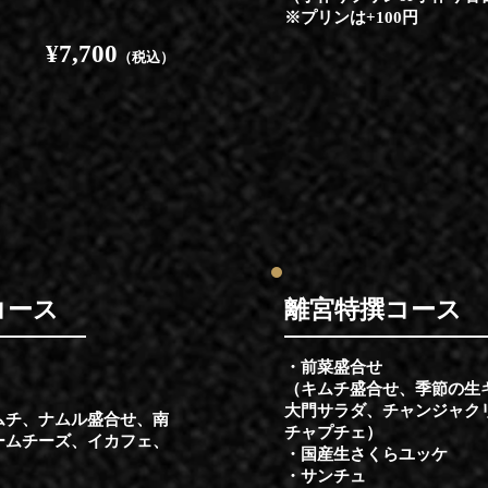
​※プリンは+100円
¥7,700
（税込）
コース
​離宮特撰コース
・前菜盛合せ
（キムチ盛合せ、季節の生
大門サラダ、チャンジャク
ムチ、ナムル盛合せ、南
チャプチェ）
ームチーズ、イカフェ、
・国産生さくらユッケ
・サンチュ