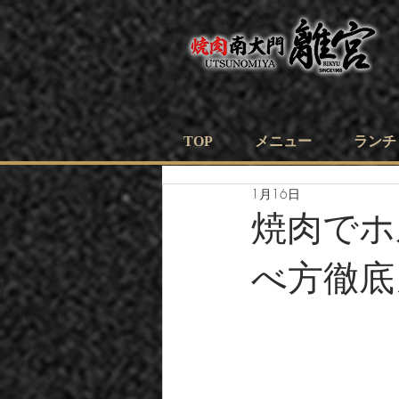
TOP
メニュー
ランチ
1月16日
焼肉でホ
べ方徹底